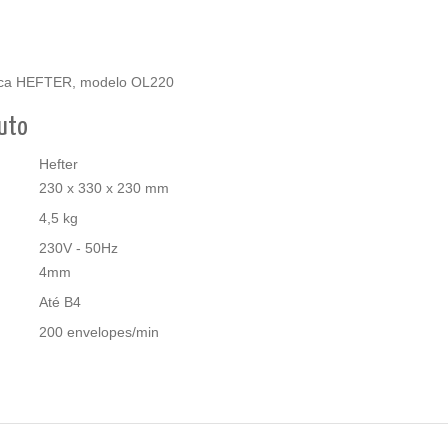
arca HEFTER, modelo OL220
duto
Hefter
230 x 330 x 230 mm
4,5 kg
230V - 50Hz
4mm
Até B4
200 envelopes/min