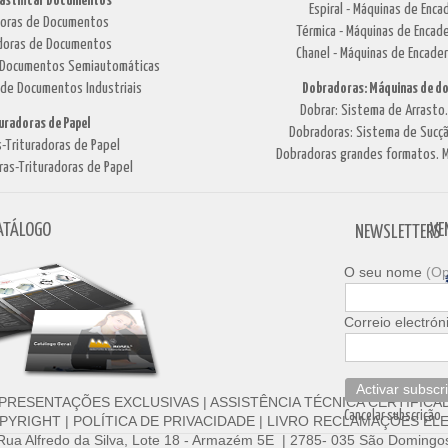
lastificar Documentos
Espiral - Máquinas de Enca
adoras de Documentos
Térmica - Máquinas de Encade
cadoras de Documentos
Chanel - Máquinas de Encade
de Documentos Semiautomáticas
 de Documentos Industriais
Dobradoras: Máquinas de do
Dobrar: Sistema de Arrasto
turadoras de Papel
Dobradoras: Sistema de Sucçã
-Trituradoras de Papel
Dobradoras grandes formatos. M
ras-Trituradoras de Papel
ATÁLOGO
VE
NEWSLETTERS
O seu nome
(Op
Correio electrón
Activar subscr
PRESENTAÇÕES EXCLUSIVAS
|
ASSISTÊNCIA TÉCNICA CERTIFICA
Cancelar subscrição
PYRIGHT
|
POLÍTICA DE PRIVACIDADE
|
LIVRO RECLAMAÇÕES ELE
 Rua Alfredo da Silva, Lote 18 - Armazém 5E | 2785- 035 São Domingos