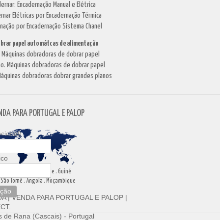
dernar: Encadernação Manual e Elétrica
rnar Elétricas por Encadernação Térmica
rnação por Encadernação Sistema Chanel
brar papel automátcas de alimentação
. Máquinas dobradoras de dobrar papel
o. Máquinas dobradoras de dobrar papel
áquinas dobradoras dobrar grandes planos
NDA PARA PORTUGAL E PALOP
cional)
ico
Portugal . Cabo Verde . Guiné
São Tomé . Angola . Moçambique
ição
DA
|
VENDA PARA PORTUGAL E PALOP
|
CT.
 de Rana (Cascais) - Portugal