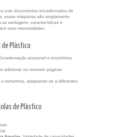
ara criar documentos encadernados de
cas, essas máquinas são amplamente
a as vantagens, características e
ara suas necessidades.
 de Plástico
 Encadernação acessível e econômica
te adicionar ou remover páginas
 e tamanhos, adaptando-se a diferentes
olas de Plástico
umes
cia
ra Argolas
: Variedade de capacidades,