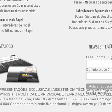
cadoras de Documentos
Chanel - Máquinas de Encade
de Documentos Semiautomáticas
 de Documentos Industriais
Dobradoras: Máquinas de do
Dobrar: Sistema de Arrasto
turadoras de Papel
Dobradoras: Sistema de Sucçã
-Trituradoras de Papel
Dobradoras grandes formatos. M
ras-Trituradoras de Papel
ATÁLOGO
VE
NEWSLETTERS
O seu nome
(Op
Correio electrón
Activar subscr
PRESENTAÇÕES EXCLUSIVAS
|
ASSISTÊNCIA TÉCNICA CERTIFICA
Cancelar subscrição
PYRIGHT
|
POLÍTICA DE PRIVACIDADE
|
LIVRO RECLAMAÇÕES ELE
 Rua Alfredo da Silva, Lote 18 - Armazém 5E | 2785- 035 São Domingos
554 804 Chamada para a rede fixa nacional |
|
info@mouraoserra.pt
Contactos