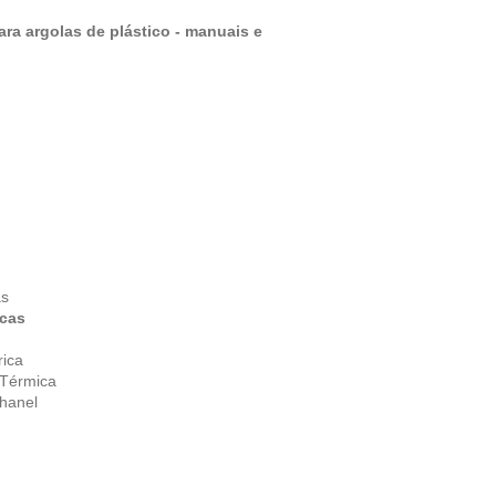
ara
argolas de plástico -
manuais e
as
icas
rica
 Térmica
hanel