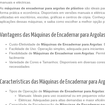
manuais e eléctricas.
As
máquinas de encadernar para argolas de plástico
são ideais p
forma prática e econômica. Disponíveis em versões manuais e elétri
utilizadas em escritórios, escolas, gráficas e centros de cópia. Conheç
aplicações dessas máquinas, e saiba como escolher a melhor opção p
Vantagens das Máquinas de Encadernar para Argolas
Custo-Efetividade de
Máquinas de Encadernar para Argolas
:
Facilidade de Uso: Operação simples, adequada para iniciantes
Flexibilidade
de
Máquinas de Encadernar com Argolas
: Permi
facilmente
Variedade de Cores e Tamanhos: Disponíveis em diversas cores
necessidades
Características das Máquinas de Encadernar para Arg
Tipos de Operação
de
Máquinas de Encadernar para Argolas
:
Manuais: Ideais para uso ocasional ou em pequenos vol
Elétricas: Adequadas para altas demandas e maior eficiên
Capacidade de Encadernação
de
Máquinas de Encadernar pa