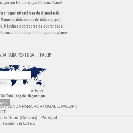
rnação por Encadernação Sistema Chanel
brar papel automátcas de alimentação
. Máquinas dobradoras de dobrar papel
o. Máquinas dobradoras de dobrar papel
áquinas dobradoras dobrar grandes planos
NDA PARA PORTUGAL E PALOP
cional)
ico
Portugal . Cabo Verde . Guiné
São Tomé . Angola . Moçambique
ição
DA
|
VENDA PARA PORTUGAL E PALOP
|
CT.
 de Rana (Cascais) - Portugal
|
Formulário de Contacto