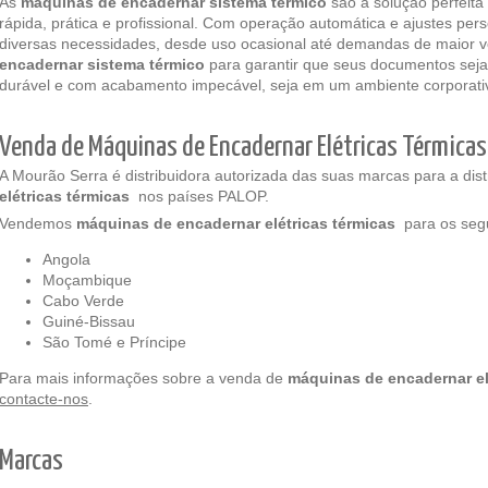
As
máquinas de encadernar sistema térmico
são a solução perfei
rápida, prática e profissional. Com operação automática e ajustes pe
diversas necessidades, desde uso ocasional até demandas de maior 
encadernar sistema térmico
para garantir que seus documentos sej
durável e com acabamento impecável, seja em um ambiente corporativ
Venda de Máquinas de Encadernar Elétricas Térmicas
A Mourão Serra é distribuidora autorizada das suas marcas para a dis
elétricas térmicas
nos países PALOP.
Vendemos
máquinas de encadernar elétricas térmicas
para os seg
Angola
Moçambique
Cabo Verde
Guiné-Bissau
São Tomé e Príncipe
Para mais informações sobre a venda de
máquinas de encadernar el
contacte-nos
.
Marcas