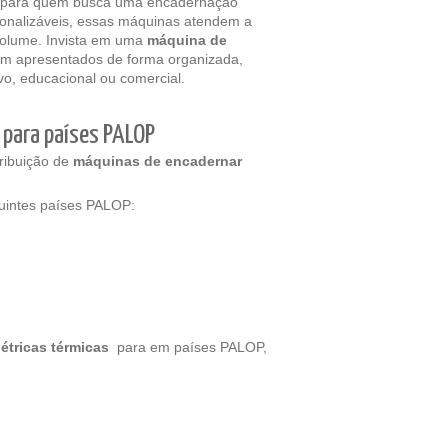
ta para quem busca uma encadernação
rsonalizáveis, essas máquinas atendem a
volume. Invista em uma
máquina de
am apresentados de forma organizada,
o, educacional ou comercial.
 para países PALOP
tribuição de
máquinas de encadernar
uintes países PALOP:
étricas térmicas
para em países PALOP,