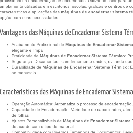
profissional na encadernação de documentos. Utilizando calor para un
amplamente utilizadas em escritórios, escolas, gráficas e centros de 
características e aplicações das
máquinas de encadernar sistema t
opção para suas necessidades.
Vantagens das Máquinas de Encadernar Sistema Tér
Acabamento Profissional de
Máquinas de Encadernar Sistema
elegante e limpa
Praticidade de
Máquinas de Encadernar Sistema Térmico
: Pr
Segurança: Documentos ficam firmemente unidos, evitando que
Durabilidade de
Máquinas de Encadernar Sistema Térmico
: 
ao manuseio
Características das Máquinas de Encadernar Sistem
Operação Automática: Automatiza o processo de encadernação,
Capacidade de Encadernação: Variedade de capacidades, ate
de folhas
Ajustes Personalizáveis de
Máquinas de Encadernar Sistema 
de acordo com o tipo de material
Compatibilidade com Diversos Tamanhos de Documentos: Desde