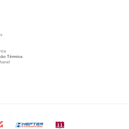
as
rica
ção Térmica
hanel