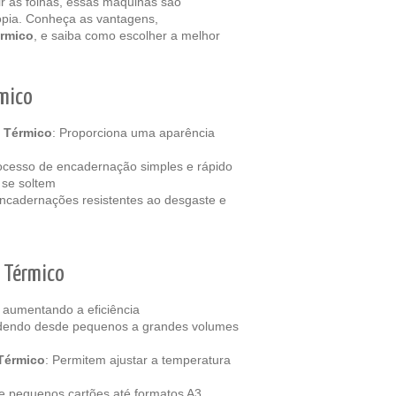
ir as folhas, essas máquinas são
cópia. Conheça as vantagens,
érmico
, e saiba como escolher a melhor
mico
 Térmico
: Proporciona uma aparência
ocesso de encadernação simples e rápido
 se soltem
Encadernações resistentes ao desgaste e
a Térmico
 aumentando a eficiência
ndendo desde pequenos a grandes volumes
Térmico
: Permitem ajustar a temperatura
 pequenos cartões até formatos A3