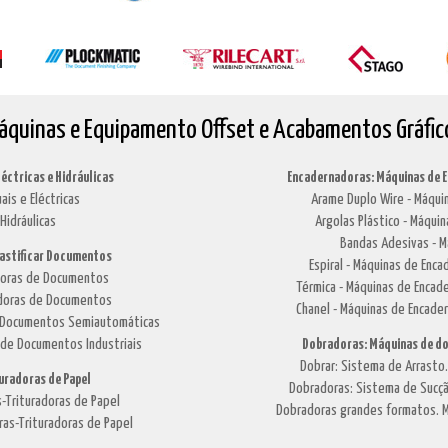
áquinas e Equipamento Offset e Acabamentos Gráfic
léctricas e Hidráulicas
Encadernadoras: Máquinas de 
ais e Eléctricas
Arame Duplo Wire - Máquin
Hidráulicas
Argolas Plástico - Máquin
Bandas Adesivas - M
lastificar Documentos
Espiral - Máquinas de Enca
adoras de Documentos
Térmica - Máquinas de Encade
cadoras de Documentos
Chanel - Máquinas de Encade
de Documentos Semiautomáticas
 de Documentos Industriais
Dobradoras: Máquinas de do
Dobrar: Sistema de Arrasto
turadoras de Papel
Dobradoras: Sistema de Sucçã
-Trituradoras de Papel
Dobradoras grandes formatos. M
ras-Trituradoras de Papel