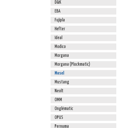
D&K
EBA
Fujipla
Hefter
Ideal
Modico
Morgana
Morgana (Plockmatic)
Mosel
Mustang
Neolt
OMM
Onglématic
OPUS
Pernuma