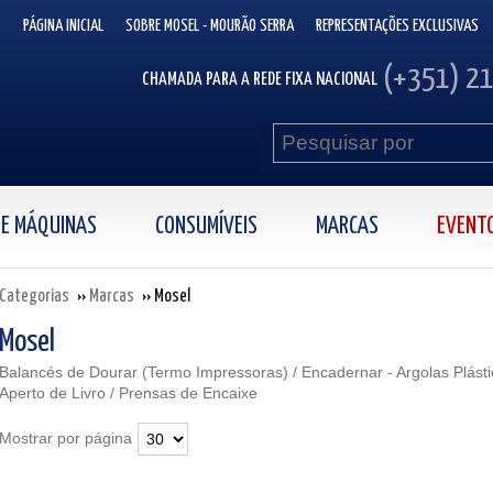
PÁGINA INICIAL
SOBRE MOSEL - MOURÃO SERRA
REPRESENTAÇÕES EXCLUSIVAS
(+351) 2
CHAMADA PARA A REDE FIXA NACIONAL
 DE MÁQUINAS
CONSUMÍVEIS
MARCAS
EVENT
Categorias
Marcas
Mosel
Mosel
Balancés de Dourar (Termo Impressoras) / Encadernar - Argolas Plástic
Aperto de Livro / Prensas de Encaixe
Mostrar por página