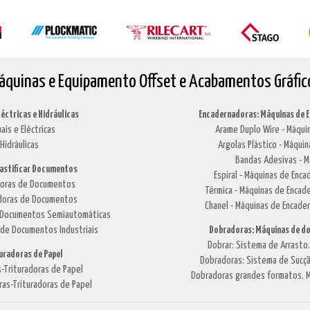
áquinas e Equipamento Offset e Acabamentos Gráfic
léctricas e Hidráulicas
Encadernadoras: Máquinas de 
ais e Eléctricas
Arame Duplo Wire - Máquin
Hidráulicas
Argolas Plástico - Máquin
Bandas Adesivas - M
lastificar Documentos
Espiral - Máquinas de Enca
adoras de Documentos
Térmica - Máquinas de Encade
cadoras de Documentos
Chanel - Máquinas de Encade
de Documentos Semiautomáticas
 de Documentos Industriais
Dobradoras: Máquinas de do
Dobrar: Sistema de Arrasto
turadoras de Papel
Dobradoras: Sistema de Sucçã
-Trituradoras de Papel
Dobradoras grandes formatos. M
ras-Trituradoras de Papel