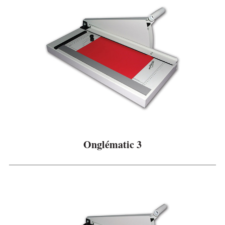
p
o
r
Onglématic 3