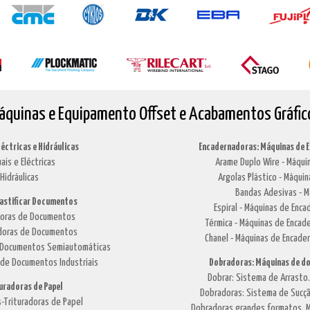
áquinas e Equipamento Offset e Acabamentos Gráfic
léctricas e Hidráulicas
Encadernadoras: Máquinas de 
ais e Eléctricas
Arame Duplo Wire - Máquin
Hidráulicas
Argolas Plástico - Máquin
Bandas Adesivas - M
lastificar Documentos
Espiral - Máquinas de Enca
adoras de Documentos
Térmica - Máquinas de Encade
cadoras de Documentos
Chanel - Máquinas de Encade
de Documentos Semiautomáticas
 de Documentos Industriais
Dobradoras: Máquinas de do
Dobrar: Sistema de Arrasto
turadoras de Papel
Dobradoras: Sistema de Sucçã
-Trituradoras de Papel
Dobradoras grandes formatos. M