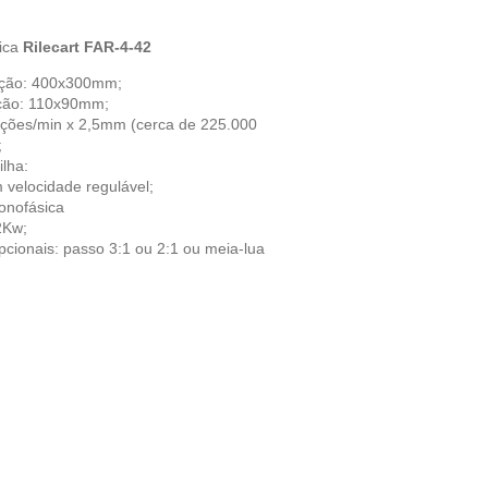
rica
Rilecart FAR-4-42
ação: 400x300mm;
ação: 110x90mm;
ações/min x 2,5mm (cerca de 225.000
;
lha:
 velocidade regulável;
onofásica
2Kw;
pcionais: passo 3:1 ou 2:1 ou meia-lua