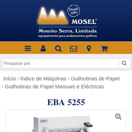
P
e
s
Início
Índice de Máquinas
Guilhotinas de Papel
q
Guilhotinas de Papel Manuais e Eléctricas
u
i
EBA 5255
s
a
r
p
o