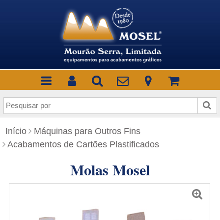
P
e
s
Início
Máquinas para Outros Fins
q
Acabamentos de Cartões Plastificados
u
i
Molas Mosel
s
a
r
p
o