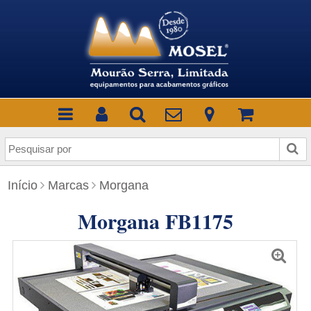
P
e
s
Início
Marcas
Morgana
q
u
Morgana FB1175
i
s
a
r
p
o