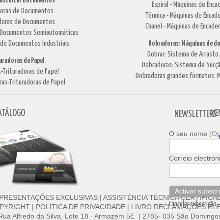
lastificar Documentos
Espiral - Máquinas de Enca
adoras de Documentos
Térmica - Máquinas de Encade
cadoras de Documentos
Chanel - Máquinas de Encade
de Documentos Semiautomáticas
 de Documentos Industriais
Dobradoras: Máquinas de do
Dobrar: Sistema de Arrasto
turadoras de Papel
Dobradoras: Sistema de Sucçã
-Trituradoras de Papel
Dobradoras grandes formatos. M
ras-Trituradoras de Papel
ATÁLOGO
VE
NEWSLETTERS
O seu nome
(Op
Correio electrón
Activar subscr
PRESENTAÇÕES EXCLUSIVAS
|
ASSISTÊNCIA TÉCNICA CERTIFICA
Cancelar subscrição
PYRIGHT
|
POLÍTICA DE PRIVACIDADE
|
LIVRO RECLAMAÇÕES ELE
 Rua Alfredo da Silva, Lote 18 - Armazém 5E | 2785- 035 São Domingos