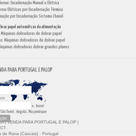
dernar: Encadernação Manual e Elétrica
rnar Elétricas por Encadernação Térmica
rnação por Encadernação Sistema Chanel
brar papel automátcas de alimentação
. Máquinas dobradoras de dobrar papel
o. Máquinas dobradoras de dobrar papel
áquinas dobradoras dobrar grandes planos
NDA PARA PORTUGAL E PALOP
cional)
ico
Portugal . Cabo Verde . Guiné
São Tomé . Angola . Moçambique
ição
DA
|
VENDA PARA PORTUGAL E PALOP
|
CT.
 de Rana (Cascais) - Portugal