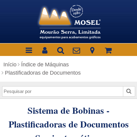
Início
Índice de Máquinas
Plastificadoras de Documentos
P
e
s
Sistema de Bobinas -
q
u
Plastificadoras de Documentos
i
s
a