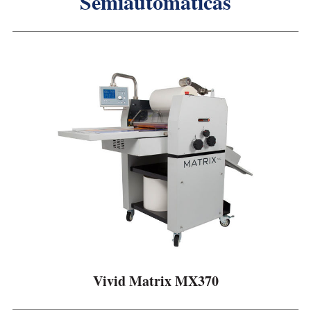
Semiautomáticas
r
p
o
r
Vivid Matrix MX370