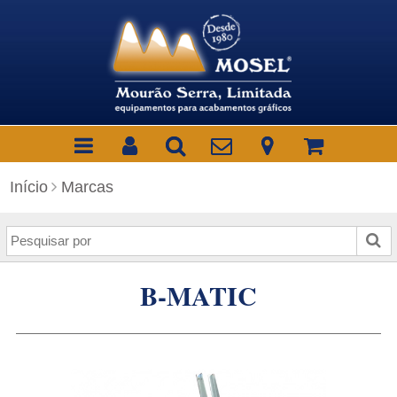
Início
Marcas
P
e
s
B-MATIC
q
u
i
s
a
r