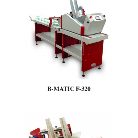
p
o
r
B-MATIC F-320