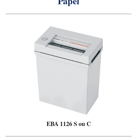
Papel
r
p
o
r
EBA 1126 S ou C