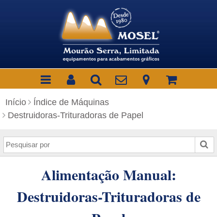
Início
Índice de Máquinas
Destruidoras-Trituradoras de Papel
P
e
s
Alimentação Manual:
q
u
Destruidoras-Trituradoras de
i
s
a