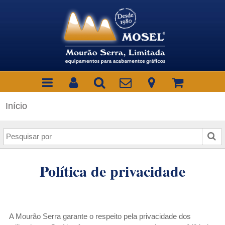
Início
P
e
s
Política de privacidade
q
u
i
s
a
A Mourão Serra garante o respeito pela privacidade dos
r