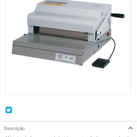
r
Descrição