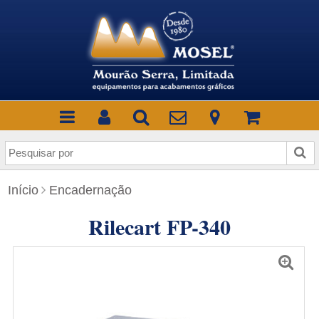
P
e
s
Início
Encadernação
q
u
Rilecart FP-340
i
s
a
r
p
o