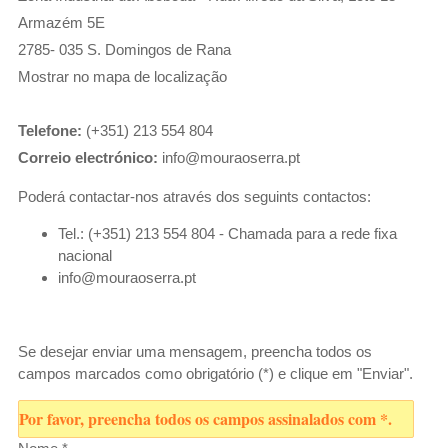
p
Armazém 5E
o
2785- 035
S. Domingos de Rana
r
Mostrar no mapa de localização
Telefone:
(+351) 213 554 804
Correio electrónico:
info@mouraoserra.pt
Poderá contactar-nos através dos seguints contactos:
Tel.: (+351) 213 554 804 - Chamada para a rede fixa
nacional
info@mouraoserra.pt
Se desejar enviar uma mensagem, preencha todos os
campos marcados como obrigatório (*) e clique em "Enviar".
Por favor, preencha todos os campos assinalados com *.