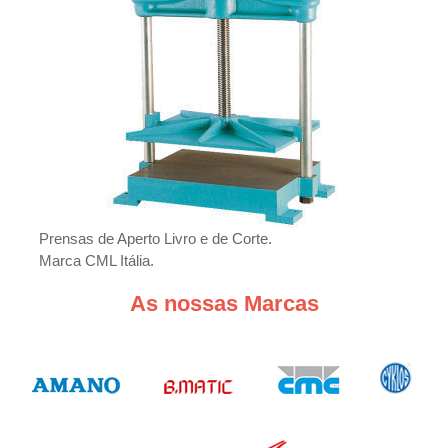
p
o
r
Prensas de Aperto Livro e de Corte.
Marca CML Itália.
As nossas Marcas