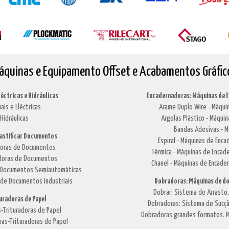
áquinas e Equipamento Offset e Acabamentos Gráfic
léctricas e Hidráulicas
Encadernadoras: Máquinas de 
ais e Eléctricas
Arame Duplo Wire - Máquin
Hidráulicas
Argolas Plástico - Máquin
Bandas Adesivas - M
lastificar Documentos
Espiral - Máquinas de Enca
adoras de Documentos
Térmica - Máquinas de Encade
cadoras de Documentos
Chanel - Máquinas de Encade
de Documentos Semiautomáticas
 de Documentos Industriais
Dobradoras: Máquinas de do
Dobrar: Sistema de Arrasto
turadoras de Papel
Dobradoras: Sistema de Sucçã
-Trituradoras de Papel
Dobradoras grandes formatos. M
ras-Trituradoras de Papel