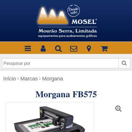
P
e
s
Início
Marcas
Morgana
q
u
Morgana FB575
i
s
a
r
p
o